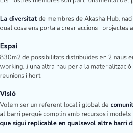
Els nostres membres són part fonamental del proje
La diversitat
de membres de Akasha Hub, nacional
qual cosa ens porta a crear accions i projectes
Espai
830m2 de possibilitats distribuïdes en 2 naus en
working…i una altra nau per a la materialització 
reunions i hort.
Visió
Volem ser un referent local i global de
comunit
al barri perquè comptin amb recursos i models pe
que sigui replicable en qualsevol altre barri 