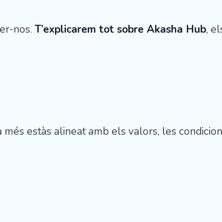
xer-nos.
T’explicarem tot sobre Akasha Hub
, e
t, i a més estàs alineat amb els valors, les cond