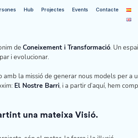
rsones
Hub
Projectes
Events
Contacte
nònim de
Coneixement i Transformació
. Un espa
par i evolucionar.
amb la missió de generar nous models per a un
òxim:
El Nostre Barri
, i a partir d’aquí, hem co
tint una mateixa Visió.