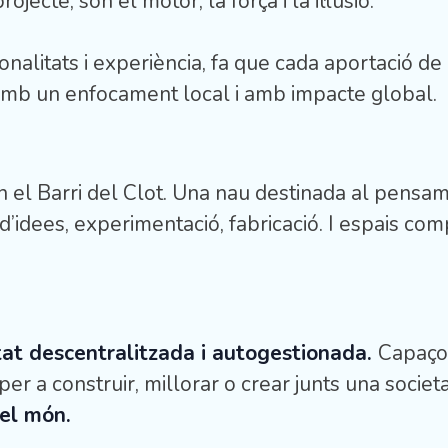
cte, són el motor, la força i la il·lusió.
itats i experiència, fa que cada aportació de co
 amb un enfocament local i amb impacte global.
 el Barri del Clot. Una nau destinada al pensamen
d’idees, experimentació, fabricació. I espais comp
at descentralitzada i autogestionada.
Capaços
r a construir, millorar o crear junts una societa
del món.