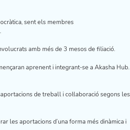
ciocràtica, sent els membres
.
involucrats amb més de 3 mesos de filiació.
omençaran aprenent i integrant-se a Akasha Hub.
portacions de treball i col·laboració segons les
ar les aportacions d’una forma més dinàmica i