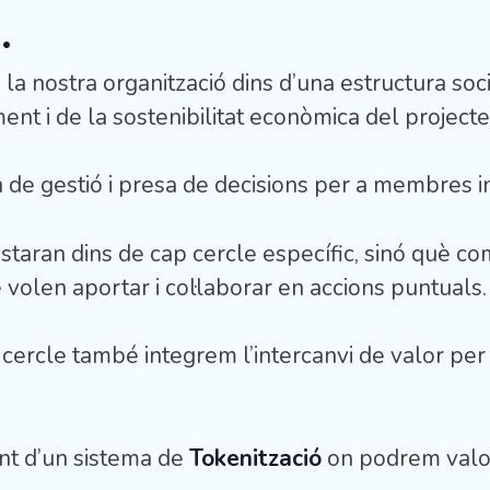
.
 la nostra organització dins d’una estructura so
t i de la sostenibilitat econòmica del projecte
ón de gestió i presa de decisions per a membres 
taran dins de cap cercle específic, sinó què c
 volen aportar i col·laborar en accions puntuals.
ercle també integrem l’intercanvi de valor per a
t d’un sistema de
Tokenització
on podrem valor