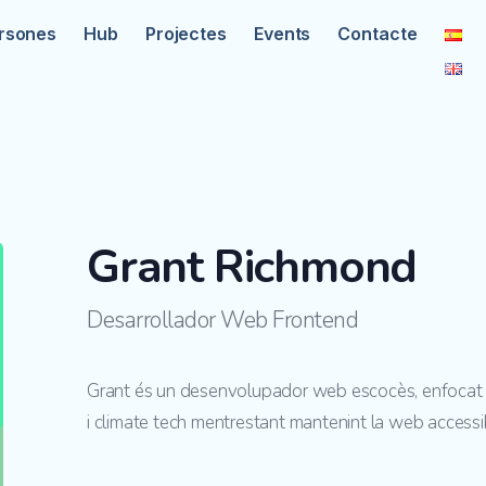
rsones
Hub
Projectes
Events
Contacte
Grant Richmond
Desarrollador Web Frontend
Grant és un desenvolupador web escocès, enfocat en
i climate tech mentrestant mantenint la web accessibl