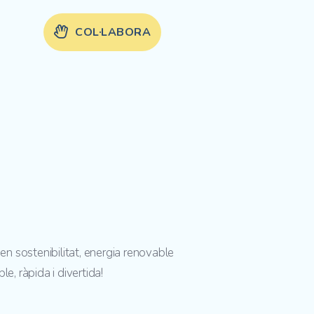
COL·LABORA
 sostenibilitat, energia renovable
e, ràpida i divertida!